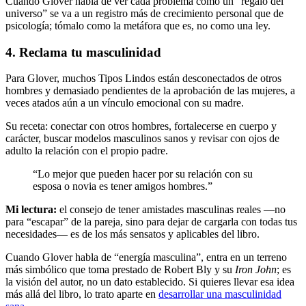
Cuando Glover habla de ver cada problema como un “regalo del
universo” se va a un registro más de crecimiento personal que de
psicología; tómalo como la metáfora que es, no como una ley.
4. Reclama tu masculinidad
Para Glover, muchos Tipos Lindos están desconectados de otros
hombres y demasiado pendientes de la aprobación de las mujeres, a
veces atados aún a un vínculo emocional con su madre.
Su receta: conectar con otros hombres, fortalecerse en cuerpo y
carácter, buscar modelos masculinos sanos y revisar con ojos de
adulto la relación con el propio padre.
“Lo mejor que pueden hacer por su relación con su
esposa o novia es tener amigos hombres.”
Mi lectura:
el consejo de tener amistades masculinas reales —no
para “escapar” de la pareja, sino para dejar de cargarla con todas tus
necesidades— es de los más sensatos y aplicables del libro.
Cuando Glover habla de “energía masculina”, entra en un terreno
más simbólico que toma prestado de Robert Bly y su
Iron John
; es
la visión del autor, no un dato establecido. Si quieres llevar esa idea
más allá del libro, lo trato aparte en
desarrollar una masculinidad