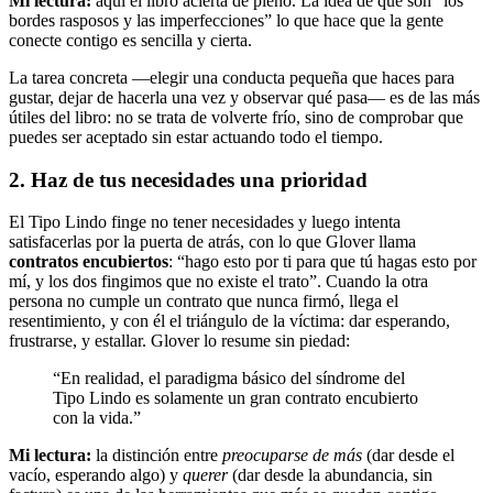
Mi lectura:
aquí el libro acierta de pleno. La idea de que son “los
bordes rasposos y las imperfecciones” lo que hace que la gente
conecte contigo es sencilla y cierta.
La tarea concreta —elegir una conducta pequeña que haces para
gustar, dejar de hacerla una vez y observar qué pasa— es de las más
útiles del libro: no se trata de volverte frío, sino de comprobar que
puedes ser aceptado sin estar actuando todo el tiempo.
2. Haz de tus necesidades una prioridad
El Tipo Lindo finge no tener necesidades y luego intenta
satisfacerlas por la puerta de atrás, con lo que Glover llama
contratos encubiertos
: “hago esto por ti para que tú hagas esto por
mí, y los dos fingimos que no existe el trato”. Cuando la otra
persona no cumple un contrato que nunca firmó, llega el
resentimiento, y con él el triángulo de la víctima: dar esperando,
frustrarse, y estallar. Glover lo resume sin piedad:
“En realidad, el paradigma básico del síndrome del
Tipo Lindo es solamente un gran contrato encubierto
con la vida.”
Mi lectura:
la distinción entre
preocuparse de más
(dar desde el
vacío, esperando algo) y
querer
(dar desde la abundancia, sin