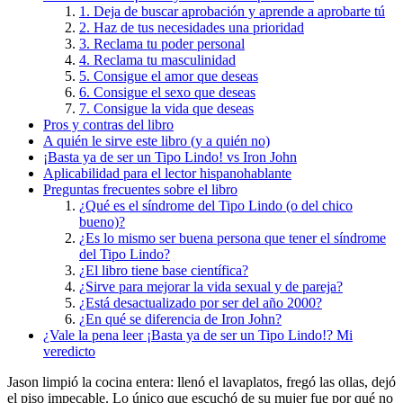
1. Deja de buscar aprobación y aprende a aprobarte tú
2. Haz de tus necesidades una prioridad
3. Reclama tu poder personal
4. Reclama tu masculinidad
5. Consigue el amor que deseas
6. Consigue el sexo que deseas
7. Consigue la vida que deseas
Pros y contras del libro
A quién le sirve este libro (y a quién no)
¡Basta ya de ser un Tipo Lindo! vs Iron John
Aplicabilidad para el lector hispanohablante
Preguntas frecuentes sobre el libro
¿Qué es el síndrome del Tipo Lindo (o del chico
bueno)?
¿Es lo mismo ser buena persona que tener el síndrome
del Tipo Lindo?
¿El libro tiene base científica?
¿Sirve para mejorar la vida sexual y de pareja?
¿Está desactualizado por ser del año 2000?
¿En qué se diferencia de Iron John?
¿Vale la pena leer ¡Basta ya de ser un Tipo Lindo!? Mi
veredicto
Jason limpió la cocina entera: llenó el lavaplatos, fregó las ollas, dejó
el piso impecable. Lo único que escuchó de su mujer fue por qué no